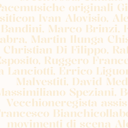
Pacemusiche originali G
siticon Ivan Alovisio, A
Bandini, Marco Brinzi, 
abra, Martin Ilunga Chi
Christian Di Filippo, Ra
Esposito, Ruggero France
a Lanciotti, Errico Liguo
Malvestiti, David Med
Massimiliano Speziani, B
Vecchioneregista assis
Francesco Bianchicollab
movimenti di scena Al