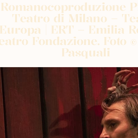
Romanocoproduzione P
Teatro di Milano – Te
’Europa | ERT – Emilia
eatro Fondazione. Foto 
Pasquali