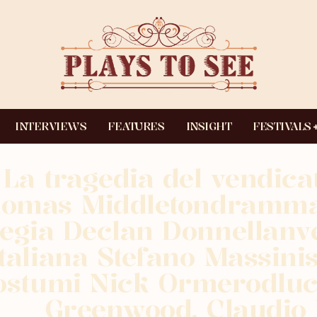
INTERVIEWS
FEATURES
INSIGHT
FESTIVALS
La tragedia del vendica
omas Middletondramma
egia Declan Donnellanv
italiana Stefano Massini
ostumi Nick Ormerodluc
Greenwood, Claudio