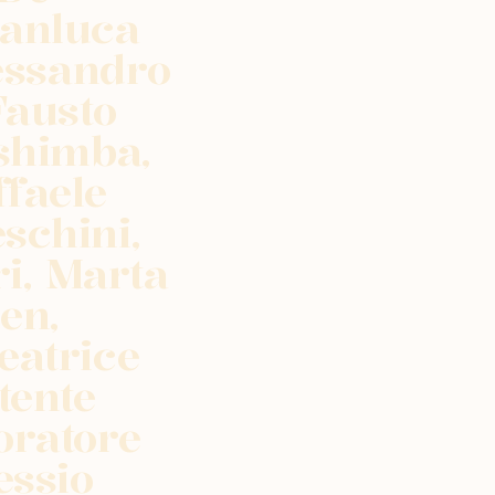
ianluca
lessandro
Fausto
shimba,
ffaele
schini,
ri, Marta
en,
eatrice
tente
oratore
essio