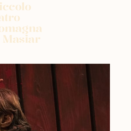
iccolo
atro
 Romagna
© Masiar